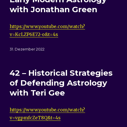
with Jonathan Green
https://www.youtube.com/watch?
v=KcLZP6E72-o&t=4s
Veröffentlicht
31. Dezember 2022
am
42 – Historical Strategies
of Defending Astrology
with Teri Gee
https://www.youtube.com/watch?
v=vgpmfcZeT8Q&t=4s