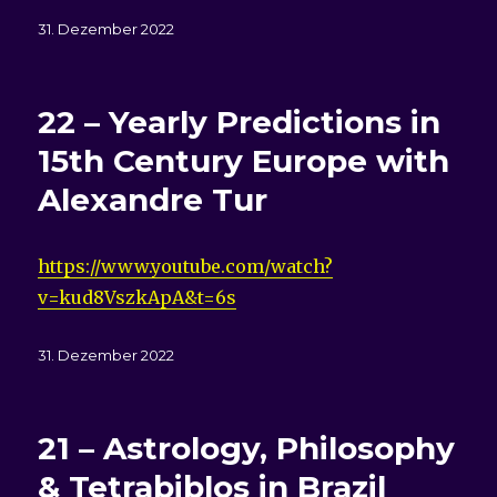
Veröffentlicht
31. Dezember 2022
am
22 – Yearly Predictions in
15th Century Europe with
Alexandre Tur
https://www.youtube.com/watch?
v=kud8VszkApA&t=6s
Veröffentlicht
31. Dezember 2022
am
21 – Astrology, Philosophy
& Tetrabiblos in Brazil