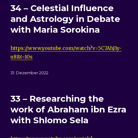
34 – Celestial Influence
and Astrology in Debate
with Maria Sorokina
https://www.youtube.com/watch?v=5C7AhJ1y-
u8&t=10s
Veröffentlicht
31. Dezember 2022
am
33 – Researching the
work of Abraham ibn Ezra
with Shlomo Sela