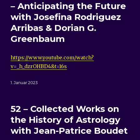
– Anticipating the Future
with Josefina Rodriguez
Arribas & Dorian G.
Greenbaum
https://www.youtube.com/watch?
v=_h_dzrOHBD4&t=16s
Veröffentlicht
1. Januar 2023
am
52 – Collected Works on
the History of Astrology
with Jean-Patrice Boudet