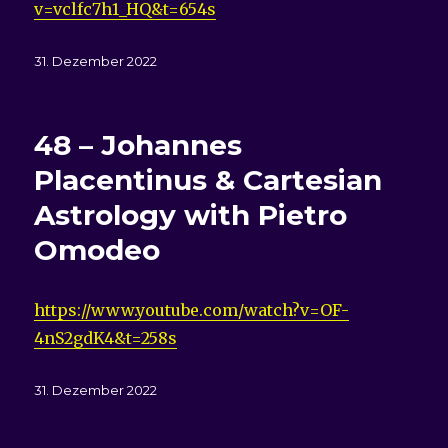
v=vclfc7h1_HQ&t=654s
Veröffentlicht
31. Dezember 2022
am
48 – Johannes
Placentinus & Cartesian
Astrology with Pietro
Omodeo
https://www.youtube.com/watch?v=OF-
4nS2gdK4&t=258s
Veröffentlicht
31. Dezember 2022
am