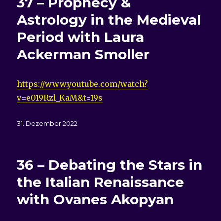
37 – Prophecy &
Astrology in the Medieval
Period with Laura
Ackerman Smoller
https://www.youtube.com/watch?
v=e019Rzl_KaM&t=19s
Veröffentlicht
31. Dezember 2022
am
36 – Debating the Stars in
the Italian Renaissance
with Ovanes Akopyan