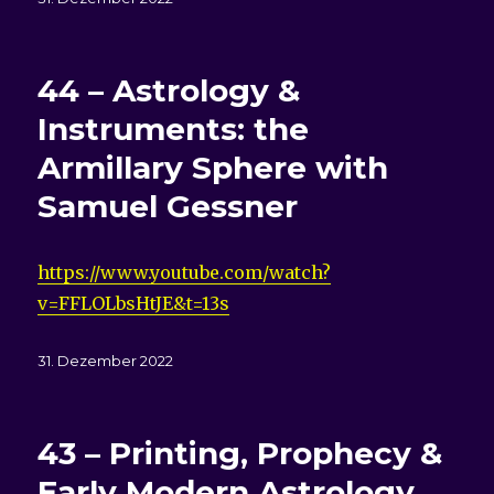
am
44 – Astrology &
Instruments: the
Armillary Sphere with
Samuel Gessner
https://www.youtube.com/watch?
v=FFLOLbsHtJE&t=13s
Veröffentlicht
31. Dezember 2022
am
43 – Printing, Prophecy &
Early Modern Astrology