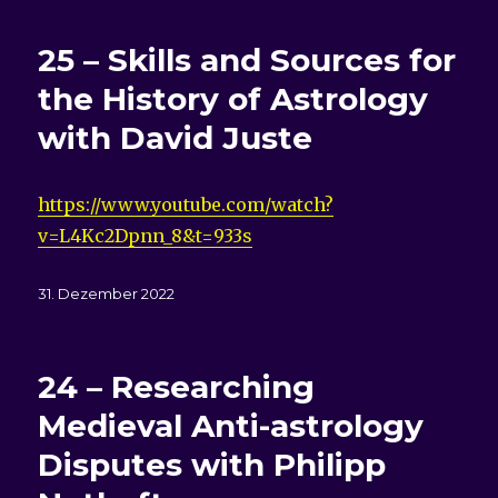
25 – Skills and Sources for
the History of Astrology
with David Juste
https://www.youtube.com/watch?
v=L4Kc2Dpnn_8&t=933s
Veröffentlicht
31. Dezember 2022
am
24 – Researching
Medieval Anti-astrology
Disputes with Philipp