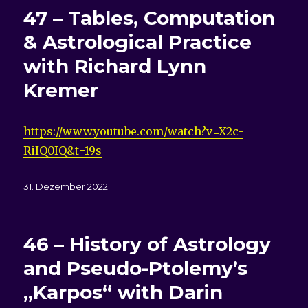
47 – Tables, Computation
& Astrological Practice
with Richard Lynn
Kremer
https://www.youtube.com/watch?v=X2c-
RiIQ0IQ&t=19s
Veröffentlicht
31. Dezember 2022
am
46 – History of Astrology
and Pseudo-Ptolemy’s
„Karpos“ with Darin