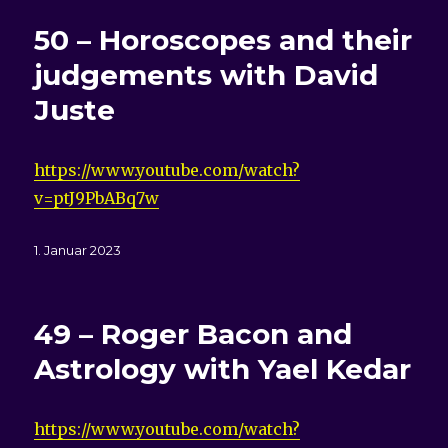
50 – Horoscopes and their
judgements with David
Juste
https://www.youtube.com/watch?
v=ptJ9PbABq7w
Veröffentlicht
1. Januar 2023
am
49 – Roger Bacon and
Astrology with Yael Kedar
https://www.youtube.com/watch?