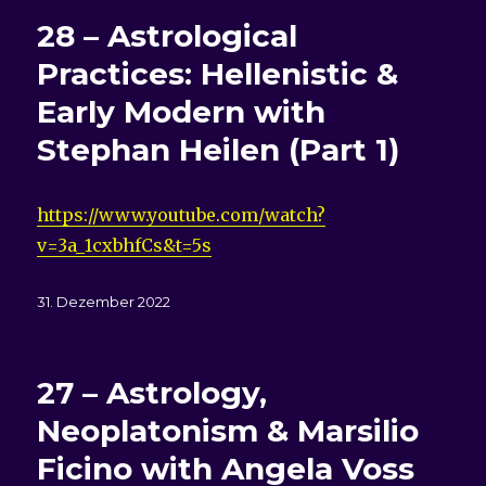
28 – Astrological
Practices: Hellenistic &
Early Modern with
Stephan Heilen (Part 1)
https://www.youtube.com/watch?
v=3a_1cxbhfCs&t=5s
Veröffentlicht
31. Dezember 2022
am
27 – Astrology,
Neoplatonism & Marsilio
Ficino with Angela Voss