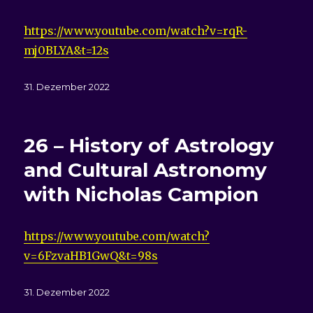
https://www.youtube.com/watch?v=rqR-
mj0BLYA&t=12s
Veröffentlicht
31. Dezember 2022
am
26 – History of Astrology
and Cultural Astronomy
with Nicholas Campion
https://www.youtube.com/watch?
v=6FzvaHB1GwQ&t=98s
Veröffentlicht
31. Dezember 2022
am