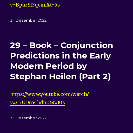
v=BpurSf3qcmI&t=5s
Veröffentlicht
31. Dezember 2022
am
29 – Book – Conjunction
Predictions in the Early
Modern Period by
Stephan Heilen (Part 2)
https://www.youtube.com/watch?
v=CrUDroCbdn0&t=10s
Veröffentlicht
31. Dezember 2022
am