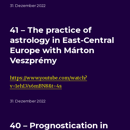
Veröffentlicht
31. Dezember 2022
am
41 – The practice of
astrology in East-Central
Europe with Márton
Veszprémy
https://www.youtube.com/watch?
v=1ehLVs6mBN8&t=4s
Veröffentlicht
31. Dezember 2022
am
40 – Prognostication in