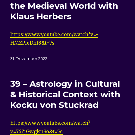
the Medieval World with
Klaus Herbers
https://www.youtube.com/watch?v=-
HMZPieDhl8&t=7s
Veröffentlicht
31. Dezember 2022
am
39 – Astrology in Cultural
& Historical Context with
Kocku von Stuckrad
https://www.youtube.com/watch?
v=76ZjGwgknSo&t=5s