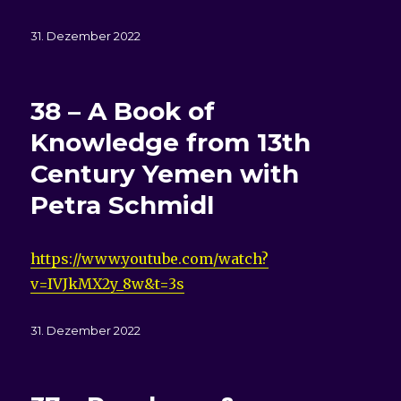
Veröffentlicht
31. Dezember 2022
am
38 – A Book of
Knowledge from 13th
Century Yemen with
Petra Schmidl
https://www.youtube.com/watch?
v=IVJkMX2y_8w&t=3s
Veröffentlicht
31. Dezember 2022
am