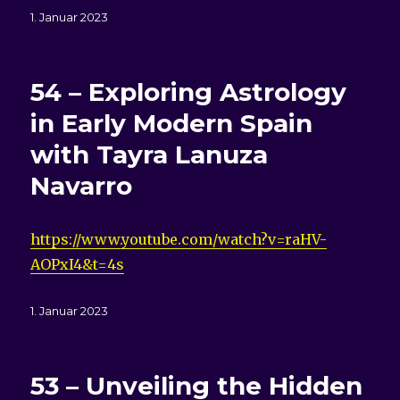
Veröffentlicht
1. Januar 2023
am
54 – Exploring Astrology
in Early Modern Spain
with Tayra Lanuza
Navarro
https://www.youtube.com/watch?v=raHV-
AOPxI4&t=4s
Veröffentlicht
1. Januar 2023
am
53 – Unveiling the Hidden