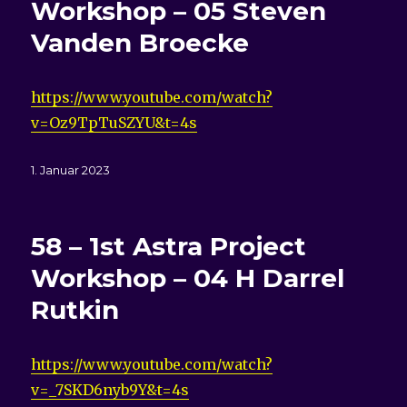
Workshop – 05 Steven
Vanden Broecke
https://www.youtube.com/watch?
v=Oz9TpTuSZYU&t=4s
Veröffentlicht
1. Januar 2023
am
58 – 1st Astra Project
Workshop – 04 H Darrel
Rutkin
https://www.youtube.com/watch?
v=_7SKD6nyb9Y&t=4s