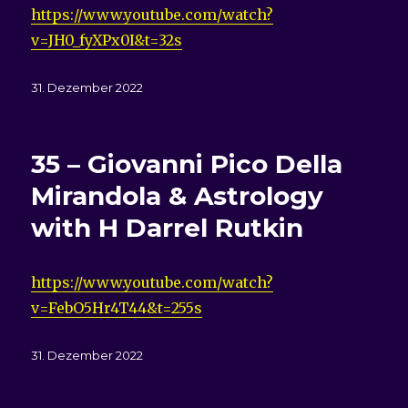
https://www.youtube.com/watch?
v=JH0_fyXPx0I&t=32s
Veröffentlicht
31. Dezember 2022
am
35 – Giovanni Pico Della
Mirandola & Astrology
with H Darrel Rutkin
https://www.youtube.com/watch?
v=FebO5Hr4T44&t=255s
Veröffentlicht
31. Dezember 2022
am