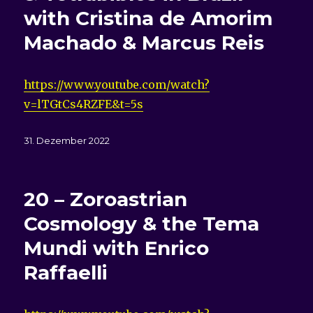
with Cristina de Amorim
Machado & Marcus Reis
https://www.youtube.com/watch?
v=lTGtCs4RZFE&t=5s
Veröffentlicht
31. Dezember 2022
am
20 – Zoroastrian
Cosmology & the Tema
Mundi with Enrico
Raffaelli