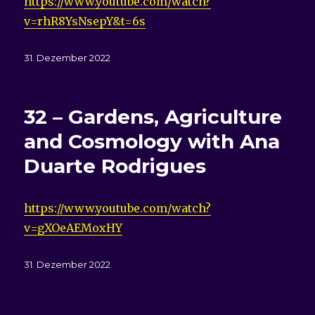
https://www.youtube.com/watch?
v=rhR8YsNsepY&t=6s
Veröffentlicht
31. Dezember 2022
am
32 – Gardens, Agriculture
and Cosmology with Ana
Duarte Rodrigues
https://www.youtube.com/watch?
v=gXOeAEMoxHY
Veröffentlicht
31. Dezember 2022
am