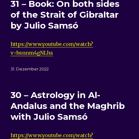
31 – Book: On both sides
of the Strait of Gibraltar
by Julio Samsó
https://www.youtube.com/watch?
v=bsnnm4gNLhs
Veröffentlicht
31. Dezember 2022
am
30 – Astrology in Al-
Andalus and the Maghrib
with Julio Samsó
https://www.youtube.com/watch?