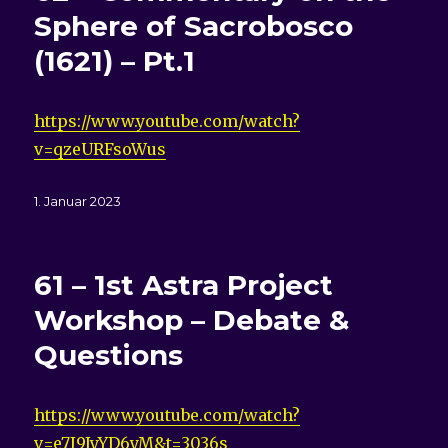
Sphere of Sacrobosco
(1621) – Pt.1
https://www.youtube.com/watch?
v=qzeURFsoWus
Veröffentlicht
1. Januar 2023
am
61 – 1st Astra Project
Workshop – Debate &
Questions
https://www.youtube.com/watch?
v=e7J9JyYD6yM&t=3036s