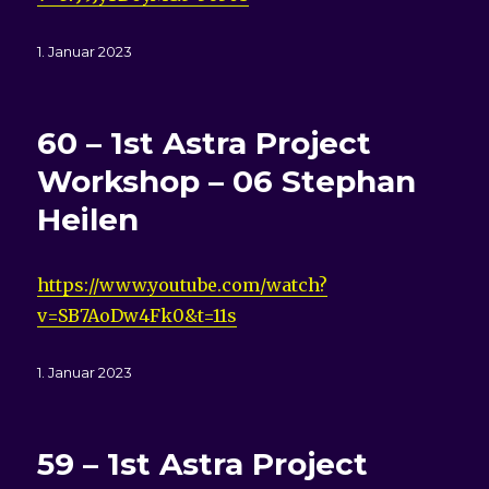
Veröffentlicht
1. Januar 2023
am
60 – 1st Astra Project
Workshop – 06 Stephan
Heilen
https://www.youtube.com/watch?
v=SB7AoDw4Fk0&t=11s
Veröffentlicht
1. Januar 2023
am
59 – 1st Astra Project