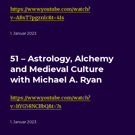
https://www.youtube.com/watch?
v=ABsT7pgznIc&t=41s
Veröffentlicht
1. Januar 2023
am
51 – Astrology, Alchemy
and Medieval Culture
with Michael A. Ryan
https://www.youtube.com/watch?
v=ltYG58NCBbQ&t=7s
Veröffentlicht
1. Januar 2023
am