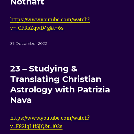
Nothaft
https://www.youtube.com/watch?
v=_CFRsZqwD4g&t=6s
Veröffentlicht
31. Dezember 2022
am
23 – Studying &
Translating Christian
Astrology with Patrizia
Nava
https://www.youtube.com/watch?
v=F82lqL1fSJQ&t=102s