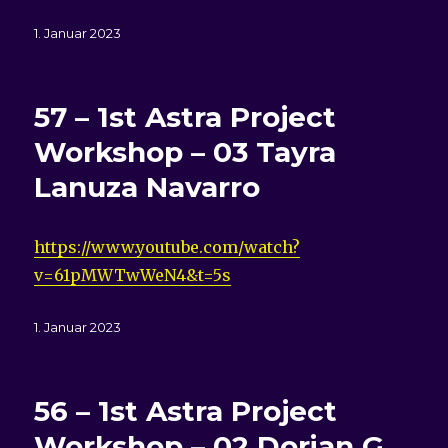
Veröffentlicht
1. Januar 2023
am
57 – 1st Astra Project
Workshop – 03 Tayra
Lanuza Navarro
https://www.youtube.com/watch?
v=61pMWTwWeN4&t=5s
Veröffentlicht
1. Januar 2023
am
56 – 1st Astra Project
Workshop – 02 Dorian G.