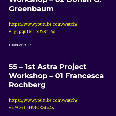
Greenbaum
https://www.youtube.com/watch?
v=gcpquHcH5BY&t=4s
Veröffentlicht
1. Januar 2023
am
55 – 1st Astra Project
Workshop – 01 Francesca
Rochberg
https://www.youtube.com/watch?
v=7AGrhsH91O8&t=4s