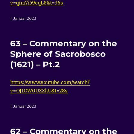
v=qim7i59eqL8&t=36s
Veröffentlicht
1. Januar 2023
am
63 – Commentary on the
Sphere of Sacrobosco
(1621) – Pt.2
https://www.youtube.com/watch?
v=OJ1OW0UZZkU&t=28s
Veröffentlicht
1. Januar 2023
am
62 – Commentary on the